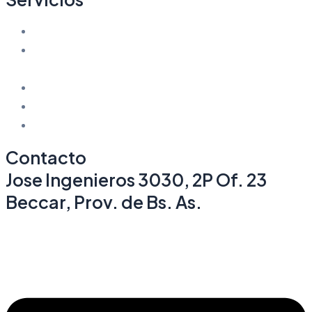
Construcción
Gerenciamiento de Construcción y Dirección de
Obra
Servicios de Consultoría e Ingeniería
Dejanos tu CV
Si queres ser proveedor dejanos tus datos
Contacto
Jose Ingenieros 3030, 2P Of. 23
Beccar, Prov. de Bs. As.
+54 11 6573 2990
info@edifra.com.ar
Linkedin