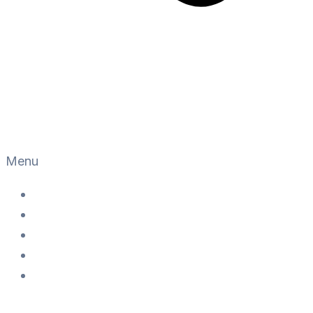
Menu
Home
Servicios
Proyectos
Sobre Nosotros
Contacto